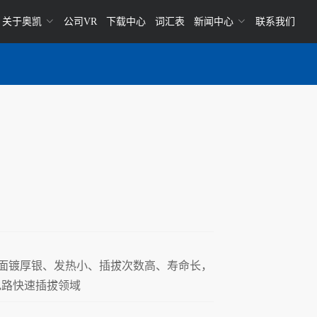
关于奥凯
公司VR
下载中心
词汇表
新闻中心
联系我们
材、表面镀厚银、发热小、插拔次数高、寿命长，
电路快速插拔领域